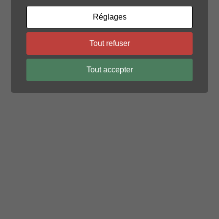
Réglages
© 2026 OURS BIPOLAIRE. Created with
using
WordPress and
Kubio
Tout refuser
Tout accepter