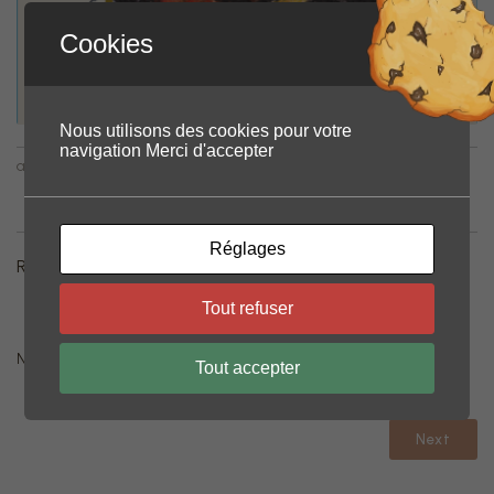
Cookies
Nous utilisons des cookies pour votre
navigation Merci d'accepter
-
-
admin
mai 21, 2026
00:27
No category
Réglages
Renouveau de votre situation
TAGS:
Tout refuser
No tags
Tout accepter
Next